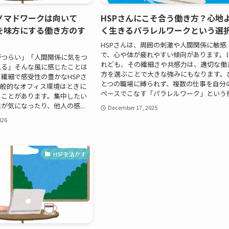
にノマドワークは向いて
HSPさんにこそ合う働き方？心地
を味方にする働き方のす
く生きるパラレルワークという選
HSPさんは、周囲の刺激や人間関係に敏感
で、心や体が疲れやすい傾向があります。
がつらい」「人間関係に気をつ
れども、その繊細さや共感力は、適切な働
れる」そんな風に感じたことは
方を選ぶことで大きな強みにもなります。
繊細で感受性の豊かなHSPさ
とつの職場に縛られず、複数の仕事を自分
一般的なオフィス環境はときに
ペースでこなす「パラレルワーク」という働.
ることがあります。集中したい
が気になったり、他人の感...
December 17, 2025
026
HSPを活かす