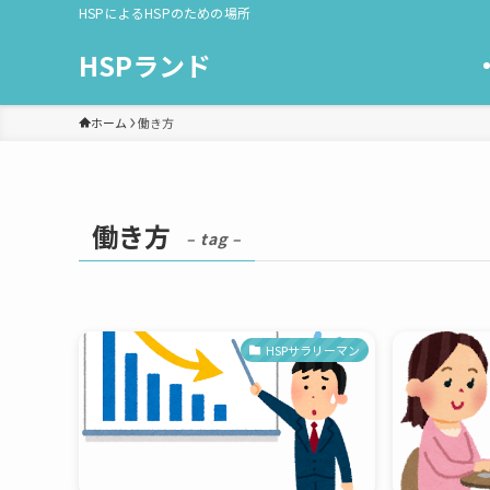
HSPによるHSPのための場所
HSPランド
ホーム
働き方
働き方
– tag –
HSPサラリーマン