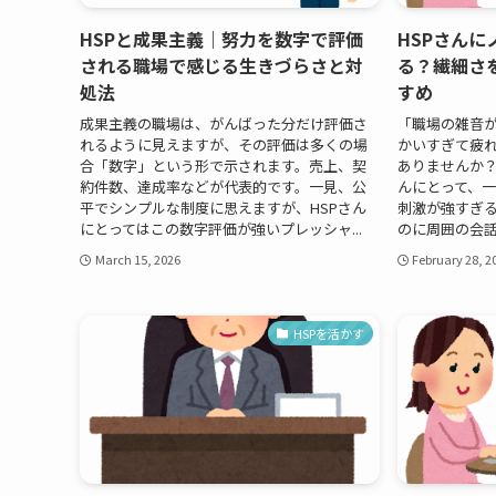
HSPと成果主義｜努力を数字で評価
HSPさん
される職場で感じる生きづらさと対
る？繊細さ
処法
すめ
成果主義の職場は、がんばった分だけ評価さ
「職場の雑音
れるように見えますが、その評価は多くの場
かいすぎて疲
合「数字」という形で示されます。売上、契
ありませんか？
約件数、達成率などが代表的です。一見、公
んにとって、
平でシンプルな制度に思えますが、HSPさん
刺激が強すぎ
にとってはこの数字評価が強いプレッシャ...
のに周囲の会話
March 15, 2026
February 28, 2
HSPを活かす