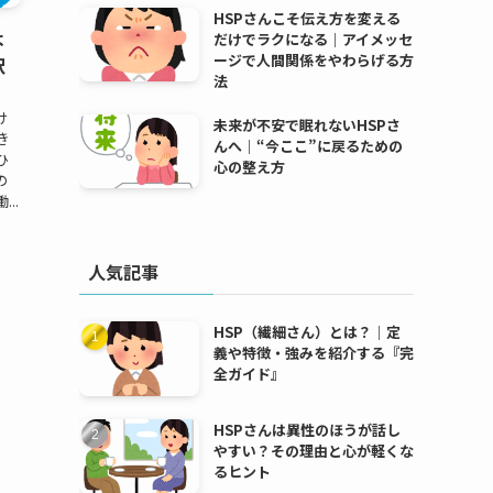
HSPさんこそ伝え方を変える
よ
だけでラクになる｜アイメッセ
ージで人間関係をやわらげる方
択
法
け
未来が不安で眠れないHSPさ
き
んへ｜“今ここ”に戻るための
ひ
心の整え方
の
..
人気記事
HSP（繊細さん）とは？｜定
義や特徴・強みを紹介する『完
全ガイド』
HSPさんは異性のほうが話し
やすい？その理由と心が軽くな
るヒント