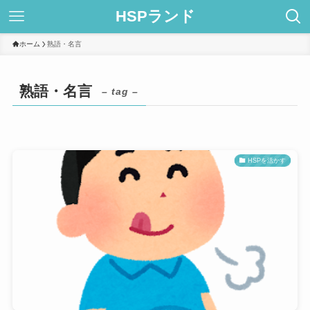
HSPランド
ホーム
熟語・名言
熟語・名言
– tag –
HSPを活かす