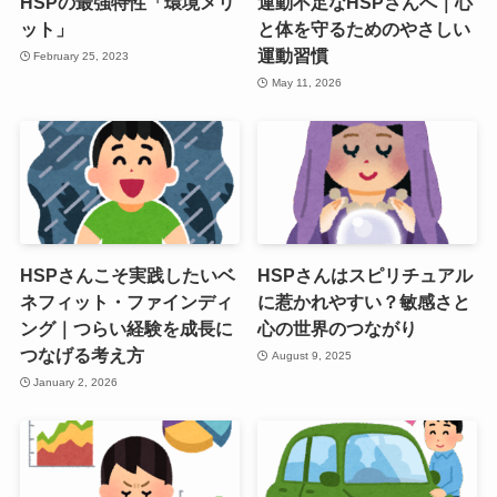
HSPの最強特性「環境メリ
運動不足なHSPさんへ｜心
ット」
と体を守るためのやさしい
運動習慣
February 25, 2023
May 11, 2026
HSPさんこそ実践したいベ
HSPさんはスピリチュアル
ネフィット・ファインディ
に惹かれやすい？敏感さと
ング｜つらい経験を成長に
心の世界のつながり
つなげる考え方
August 9, 2025
January 2, 2026