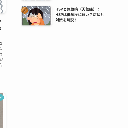
HSPと気象病（天気痛）：
HSPは低気圧に弱い？症状と
対策を解説！
P
の
あ
ふ
な
が
向
ト