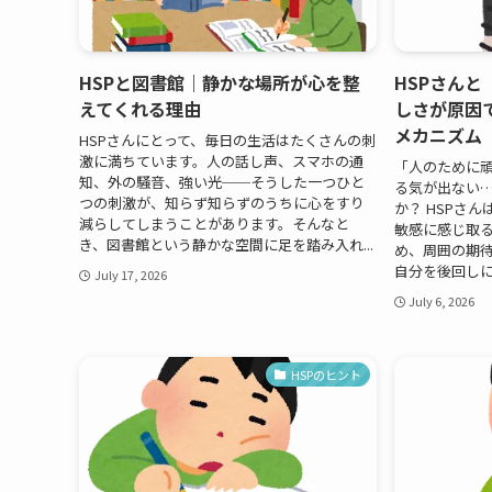
HSPと図書館｜静かな場所が心を整
HSPさん
えてくれる理由
しさが原因
メカニズム
HSPさんにとって、毎日の生活はたくさんの刺
激に満ちています。人の話し声、スマホの通
「人のために
知、外の騒音、強い光──そうした一つひと
る気が出ない
つの刺激が、知らず知らずのうちに心をすり
か？ HSPさ
減らしてしまうことがあります。そんなと
敏感に感じ取
き、図書館という静かな空間に足を踏み入れ...
め、周囲の期
自分を後回しに
July 17, 2026
July 6, 2026
HSPのヒント