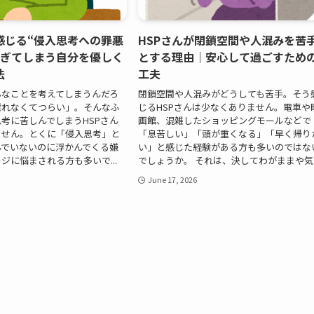
感じる“侵入思考への罪悪
HSPさんが閉鎖空間や人混みを苦
すぎてしまう自分を優しく
とする理由｜安心して過ごすため
法
工夫
んなことを考えてしまうんだろ
閉鎖空間や人混みがどうしても苦手。そう
離れなくてつらい」。そんなふ
じるHSPさんは少なくありません。電車や
考に苦しんでしまうHSPさん
画館、混雑したショッピングモールなどで
ません。とくに「侵入思考」と
「息苦しい」「頭が重くなる」「早く帰り
んでいないのに浮かんでくる嫌
い」と感じた経験がある方も多いのではな
ジに悩まされる方も多いで...
でしょうか。 それは、決してわがままや気..
June 17, 2026