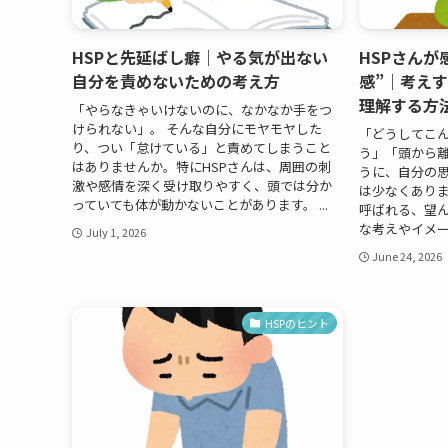
HSPと先延ばし癖｜やる気が出ない
HSPさんが
自分を責めないための考え方
感”｜考え
理解する方
「やらなきゃいけないのに、なかなか手をつ
けられない」。 そんな自分にモヤモヤした
「どうしてこ
り、つい「怠けている」と責めてしまうこと
う」「頭から
はありませんか。特にHSPさんは、周囲の刺
うに、自分の思
激や感情を深く受け取りやすく、頭では分か
は少なくあり
っていても体が動かないことがあります。 ...
呼ばれる、望
な考えやイメー
July 1, 2026
June 24, 2026
HSPのヒント