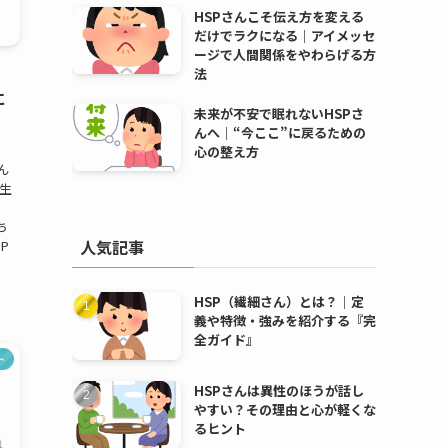
HSPさんこそ伝え方を変える
だけでラクになる｜アイメッセ
ージで人間関係をやわらげる方
法
に
未来が不安で眠れないHSPさ
んへ｜“今ここ”に戻るための
心の整え方
ん
生
ち
人気記事
P
HSP（繊細さん）とは？｜定
義や特徴・強みを紹介する『完
全ガイド』
ト
HSPさんは異性のほうが話し
やすい？その理由と心が軽くな
るヒント