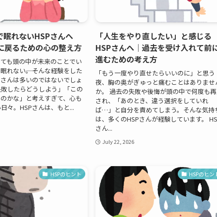
で眠れないHSPさんへ
「人生をやり直したい」と感じる
”に戻るための心の整え方
HSPさんへ｜過去を受け入れて前
進むための考え方
っても頭の中が未来のことでい
眠れない――。そんな経験をした
「もう一度やり直せたらいいのに」と思う
Pさんは多いのではないでしょ
夜、胸の奥がぎゅっと痛むことはありませ
失敗したらどうしよう」「この
か。 過去の失敗や後悔が頭の中で何度も再
るのかな」と考えすぎて、心も
され、「あのとき、違う選択をしていれ
々。HSPさんは、もと...
ば…」と自分を責めてしまう。そんな気持
は、多くのHSPさんが経験しています。 HS
さん...
July 22, 2026
HSPのヒント
HSPのヒン