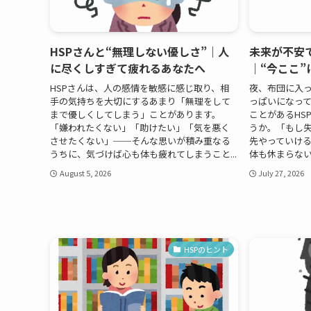
HSPさんと“無理しない優しさ”｜人
未来が不安
に尽くしすぎて疲れるあなたへ
｜“今ここ
HSPさんは、人の感情を敏感に感じ取り、相
夜、布団に入
手の気持ちを大切にするあまり「無理をして
っぱいになって
まで優しくしてしまう」ことがあります。
ことがあるHS
「嫌われたくない」「助けたい」「気を悪く
うか。「もし
させたくない」──そんな思いが積み重なる
先やっていけ
うちに、気づけば心も体も疲れてしまうこと...
体も休まらない日
August 5, 2026
July 27, 2026
HSPのヒント