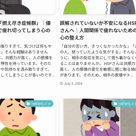
と「燃え尽き症候群」｜優
誤解されていないか不安になるHS
で疲れ切ってしまう心の
さんへ｜人間関係で疲れないため
心の整え方
頑張りすぎて、気づけば何もや
「自分の言い方、きつくなかったかな」「
…」そんな経験はありません
の人、怒っていたような気がする」そんな
んは、共感力が高く、人の感情を
うに、相手の反応を気にして落ち着かなく
る特性を持っています。そのた
ることはありませんか。 HSPさんは共感力
待や気持ちを汲み取りすぎて、
高く、人の感情の変化を敏感に感じ取る傾
してしまうことが多いのです...
があります。そのため、相手の表情やト...
July 3, 2026
HSPのヒント
HSPのヒン