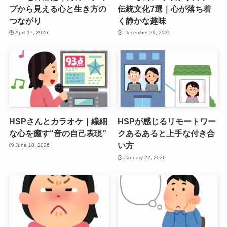
プから見える心と生き方の
伝統文化7選｜心が落ち着
つながり
く静かな趣味
April 17, 2026
December 29, 2025
HSPさんとカラオケ｜繊細
HSPが感じるリモートワー
な心を癒す“音の自己表現”
クあるあると上手な付き合
い方
June 10, 2026
January 22, 2026