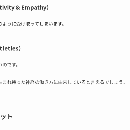
ity & Empathy）
のように受け取ってしまいます。
leties）
いのです。
、生まれ持った神経の働き方に由来していると言えるでしょう。
リット