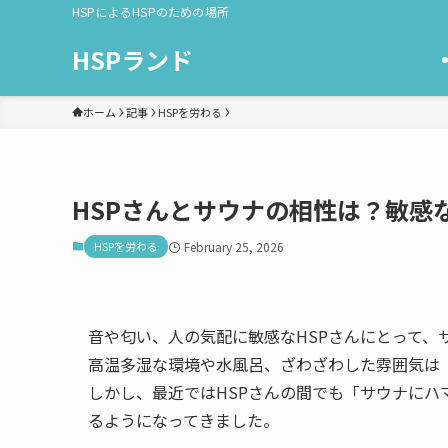
HSPによるHSPのための場所
HSPランド
ホーム
記事
HSPを労わる
HSPさんとサウナの相性は？敏感
HSPを労わる
February 25, 2026
音や匂い、人の気配に敏感なHSPさんにとって、
高温多湿な環境や水風呂、ざわざわした雰囲気は
しかし、最近ではHSPさんの間でも「サウナに
るようになってきました。