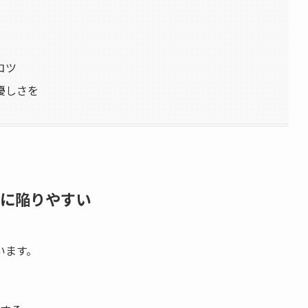
コツ
優しさを
想に陥りやすい
います。