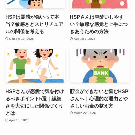
HSPは霊感が強いって本
HSPさんは車酔いしやす
当？敏感さとスピリチュア
い？敏感な感覚と上手につ
ルの関係を考える
きあうための方法
October 19, 2025
August 7, 2025
HSPさんが恋愛で気を付け
貯金ができないと悩むHSP
るべきポイント5選｜繊細
さんへ｜心理的な理由とや
さを大切にした関係づくり
さしいお金の整え方
とは
March 22, 2026
April 16, 2025