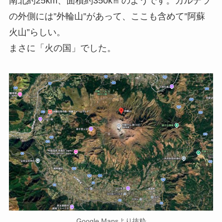
南北約25km、面積約350k㎡のようです。カルデラ
の外側には”外輪山”があって、ここも含めて”阿蘇
火山”らしい。
まさに「火の国」でした。
Google Mapsより抜粋