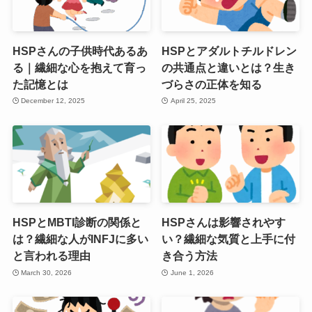
HSPさんの子供時代あるあ
HSPとアダルトチルドレン
る｜繊細な心を抱えて育っ
の共通点と違いとは？生き
た記憶とは
づらさの正体を知る
December 12, 2025
April 25, 2025
HSPとMBTI診断の関係と
HSPさんは影響されやす
は？繊細な人がINFJに多い
い？繊細な気質と上手に付
と言われる理由
き合う方法
March 30, 2026
June 1, 2026