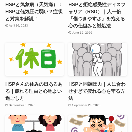
HSPと気象病（天気痛）：
HSPと拒絶感受性ディスフ
HSPは低気圧に弱い？症状
ォリア（RSD）｜人一倍
と対策を解説！
「傷つきやすさ」を抱える
心の仕組みと対処法
April 16, 2023
June 15, 2026
HSPさんの休みの日あるあ
HSPと同調圧力｜人に合わ
る｜疲れる理由と心地よい
せすぎて疲れる心を守る方
過ごし方
法
September 6, 2025
September 23, 2025