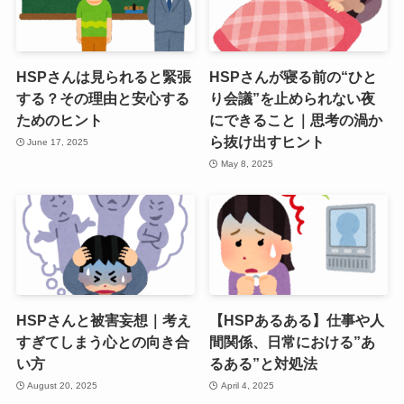
HSPさんは見られると緊張
HSPさんが寝る前の“ひと
する？その理由と安心する
り会議”を止められない夜
ためのヒント
にできること｜思考の渦か
ら抜け出すヒント
June 17, 2025
May 8, 2025
HSPさんと被害妄想｜考え
【HSPあるある】仕事や人
すぎてしまう心との向き合
間関係、日常における”あ
い方
るある”と対処法
August 20, 2025
April 4, 2025