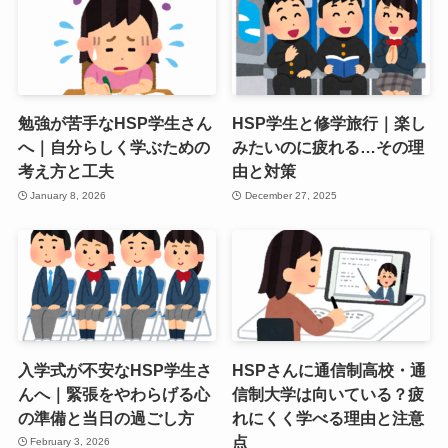
勉強が苦手なHSP学生さん
HSP学生と修学旅行｜楽し
へ｜自分らしく学ぶための
みたいのに疲れる…その理
考え方と工夫
由と対策
January 8, 2026
December 27, 2025
入学式が不安なHSP学生さ
HSPさんに通信制高校・通
んへ｜緊張をやわらげる心
信制大学は向いている？疲
の準備と当日の過ごし方
れにくく学べる理由と注意
点
February 3, 2026