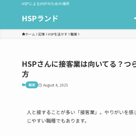
HSPによるHSPのための場所
HSPランド
ホーム
記事
HSPを活かす
職業
HSPさんに接客業は向いてる？つ
方
職業
August 4, 2025
人と接することが多い「接客業」。やりがいを感じ
じやすい職種でもあります。